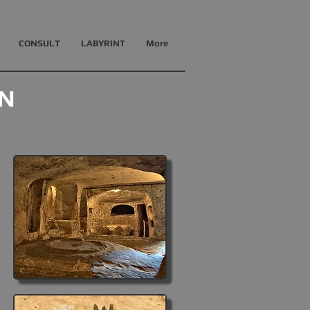
CONSULT
LABYRINT
More
EN