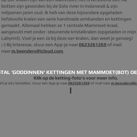
botten zijn gevonden bij de Solo rivier in Indonesië & zijn
miljoenen jaren oud. Ik heb van deze bijzondere opgeladen
liefdevolle kralen een serie handmade armbanden en kettingen
gemaakt. Allemaal hebben ze 1 centrale Mammoet-kraal,
aangevuld met onder- steunende kristalkralen (opgeladen in mijn
Labyrint). Voel je een Ja bij deze oer-kralen, dan weet je genoeg!
;-)
Bij Interesse, stuur een App-je naar
0623261269
of mail
naar
m.beenders@icloud.com
STAL 'GODDINNEN' KETTINGEN MET MAMMOET(BOT) O
Klik op de ketting-foto's voor meer info.
il je iets bestellen, stuur een App-je naar
0623261269
of mail naar
m.beenders@i
CGC. AGAAT 01
VERKOCHT!
ristalketting
Kristalketting
met
met
mammoet(bot)
mammoet(bot)
raal,
kraal,
4,95
59,95
/st
p/st
excl.
(excl.
erzendkosten).
verzendkosten).