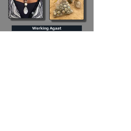
Werking Agaat
De centrale Oer-kraal is van een Mammoet, het is
versteend bot. De botten zijn gevonden bij de Solo rivier
in Indonesië & zijn miljoenen jaren oud. Onlangs op
Malta & Gozo heb ik een aantal oeroude tempel, kracht-
en inwijdingsplaatsen bezocht, sommige meer dan 6000
jaar oud! Overal nam ik de Mammoet-kralen mee, voor
bekrachtiging en energetische uitwisseling! Ze hebben
heerlijk liggen baden in het krachtige (kosmisch) licht
van verschillende tempels daar. Dit zorgde voor een
mooie uitwisseling/oplading van energie. Ik heb van
deze bijzondere opgeladen liefdevolle Oer-kralen een
serie armbanden en kettingen gemaakt. Allemaal
hebben ze 1 centrale Mammoet-kraal, met daarbij
andere kristal-kralen (die weer zijn opgeladen in mijn
Labyrint). Al met al een unieke ketting!
Onderhoud
: D
eze Goddess-Ketting
niet in aanraking
laten komen met water ivm staaldraad wat gaat roesten
en daardoor kan breken!
Alle Goddess kettingen zijn uniek in hun kleur, patroon,