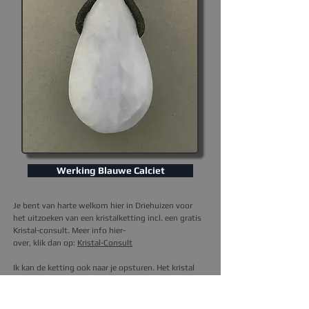
Werking Blauwe Calciet
Je bent van harte welkom hier in Driehuizen voor
het uitzoeken van een kristalketting incl. een gratis
Kristal-consult. Meer info hier-
over, klik dan op
:
Kristal-Consult
I
k kan de ketting ook naar je opsturen.
Het kristal
hier op de foto, is degene die je thuis krijgt.
Prijs is
excl. verzendkosten (3,95).