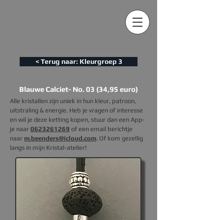
< Terug naar: Kleurgroep 3
Blauwe Calciet- No. 03 (34,95 euro)
Alle kristallen zijn uniek in hun kleur, patroon,
uitstraling & energie. Heb je vragen of interesse
en wil je deze ketting kopen, s
tuur dan een App-
je naar
0623261269
of een email berichtje
naar
m.beenders@icloud.com
. Of kom gezellig
langs in mijn Kristal-atelier!