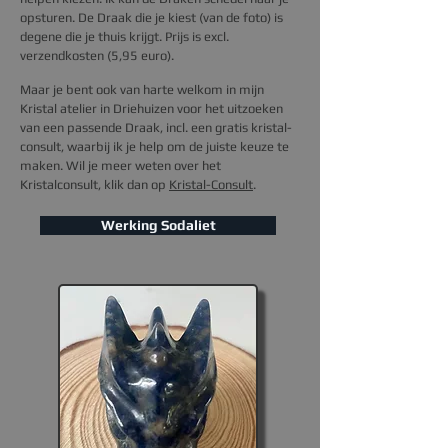
opsturen.
De Draak die je kiest (van de foto) is
degene die je thuis krijgt.
Prijs is excl.
verzendkosten (5,95 euro).
Maar je bent ook van harte welkom in mijn
Kristal atelier in Driehuizen voor het uitzoeken
van een passende Draak, incl. een gratis kristal-
consult, waarbij ik je help om de juiste keuze te
maken.
Wil je m
eer weten over het
Kristal
consult
, klik dan op
Kristal-Consult
.
Werking Sodaliet