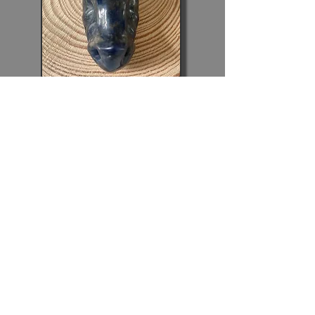
Tip:
Ga even rustig zitten, sluit je ogen en haal
een paar keer diep adem. Open je ogen dan
weer en focus je op de Draak (via de foto's).
Open je voor zijn Energie en vraag vanuit
onvoorwaardelijkheid of hij zich wil verbinden
met je. Wie weet voel je wat gebeuren, krijg je
een boodschap door of ervaar je een JA!