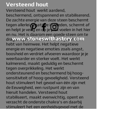
Versteend hout
Versteend hout werkt aardend,
beschermend, ontspannend en stabiliserend.
De zachte energie van deze steen beschermt
tegen allerlei negatieve invloeden, schermt af
en helpt je veilig en op je plek voelen in het hier
en nu. Het is daarom een goede steen om te
www.stoneswithastory.com
dragen tijdens het reizen of als je veel last
hebt van heimwee. Het helpt negatieve
energie en negatieve emoties zoals angst,
boosheid en verdriet afvoeren waardoor je je
weerbaarder en sterker voelt. Het werkt
kalmerend, maakt geduldig en beschermt
tegen overprikkeling. Het werkt
ondersteunend en beschermend bij hoog-
sensitiviteit of hoog-gevoeligheid. Versteend
hout stimuleert het gevoel van één zijn met
de Eeuwigheid, een rustpunt zijn en van
hieruit handelen. Versteend hout
stabiliseert, maakt evenwichtig, opent en
verzacht de onderste chakra's en daarbij
stimuleert het een eenheidsgevoel met de
aarde. Hij brengt oer-basis-rust op alle lagen.
De edelsteen helpt bij doelen realiseren,
kracht ontwikkelen en
doorzettingsvermogen. Hij stimuleert de
shift vanuit de mind naar het leven vanuit