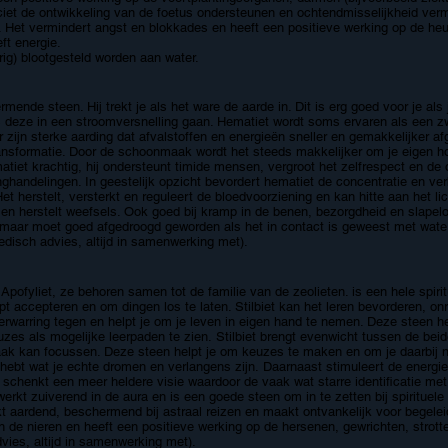
iet de ontwikkeling van de foetus ondersteunen en ochtendmisselijkheid ver
t. Het vermindert angst en blokkades en heeft een positieve werking op de he
ft energie.
urig) blootgesteld worden aan water.
ende steen. Hij trekt je als het ware de aarde in. Dit is erg goed voor je als
ls deze in een stroomversnelling gaan. Hematiet wordt soms ervaren als een z
oor zijn sterke aarding dat afvalstoffen en energieën sneller en gemakkelijker
 transformatie. Door de schoonmaak wordt het steeds makkelijker om je eigen ho
atiet krachtig, hij ondersteunt timide mensen, vergroot het zelfrespect en de
ghandelingen. In geestelijk opzicht bevordert hematiet de concentratie en ve
t herstelt, versterkt en reguleert de bloedvoorziening en kan hitte aan het l
en herstelt weefsels. Ook goed bij kramp in de benen, bezorgdheid en slapelo
maar moet goed afgedroogd geworden als het in contact is geweest met water
medisch advies, altijd in samenwerking met).
ofyliet, ze behoren samen tot de familie van de zeolieten. is een hele spiritu
helpt accepteren en om dingen los te laten. Stilbiet kan het leren bevorderen, o
t verwarring tegen en helpt je om je leven in eigen hand te nemen. Deze steen 
es als mogelijke leerpaden te zien. Stilbiet brengt evenwicht tussen de bei
aak kan focussen. Deze steen helpt je om keuzes te maken en om je daarbij ni
 hebt wat je echte dromen en verlangens zijn. Daarnaast stimuleert de energie
it schenkt een meer heldere visie waardoor de vaak wat starre identificatie met 
werkt zuiverend in de aura en is een goede steen om in te zetten bij spirituele
t aardend, beschermend bij astraal reizen en maakt ontvankelijk voor begele
 van de nieren en heeft een positieve werking op de hersenen, gewrichten, stro
dvies, altijd in samenwerking met).