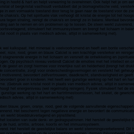
ing in hoofd & hart en helpt verwarring te overwinnen. Ook helpt het je om ee
kristal of bergkristal vasthoudt verdubbelt dat je biomagnetische veld, verste
rgie in een volmaakte toestand door terug te gaan naar de toestand voor de zie
e chakra’s. Op het spirituele vlak verhoogt dit kristal de energie tot het hoogs
 tegen straling, reinigt de chakra’s en brengt ze in balans. Mentaal bevorder
uding aan te nemen en om problemen op te lossen. De steen werkt zuiverend, v
 koortsverlagend, stimuleert het immuunsysteem en brengt het lichaam in bala
stal nooit in plaats van medisch advies, altijd in samenwerking met).
ok wel kalkspaat. Het mineraal is veelvoorkomend en heeft een bonte versche
 geel, roze, rood, groen en blauw. Calciet is een krachtige versterker en reinige
rt stagnerende energie in het lichaam en versnelt de ontwikkeling en (spirituel
ogen. Op psychisch niveau verbindt Calciet de emoties met het intellect en cr
de geest en zorgt hiermee voor innerlijke rust en helderheid (brengt het drukke
de concentratie, zorgt voor onderscheidingsvermogen en versterkt het geheuge
 motiverend, bevordert zelfvertrouwen, daadkracht, standvastigheid en geef
vordert groei in kinderen. Het heeft een gunstige werking op het hart en hart
ame.
(Gebruik een kristal nooit in plaats van medisch advies, altijd in samenw
rhoogt het energieniveau (wel regelmatig reinigen). Fysiek stimuleert het de
n gunstige werking op het hart en hartritmestoornissen, het skelet, de gewri
medisch advies, altijd in samenwerking met)
en blauw, groen, oranje, rood, geel de volgende aanvullende eigenschappen
annend. Het beschermt tegen negatieve energie en bevordert de communicati
 en werkt bloeddrukverlagend en pijnstillend.
 het loslaten van oude denk- en gedragspatronen. Het herstelt de geestelijke b
p de huid, artritis, artrose, koorts en het immuunsysteem.
erend. Het herstelt de geestelijke balans en werkt stemmingsverbeterend. Dit h
een positieve werking op de voortplantingsorganen, darmen (bijvoorbeeld ziekt