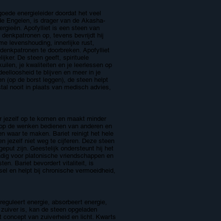
oede energieleider doordat het veel
 de Engelen, is drager van de Akasha-
ergieën. Apofylliet is een steen van
 denkpatronen op, tevens bevrijdt hij
e levenshouding, innerlijke rust,
 denkpatronen te doorbreken. Apofylliet
ijker. De steen geeft, spirituele
ilen, je kwaliteiten en je leerlessen op
eelloosheid te blijven en meer in je
n (op de borst leggen), de steen helpt
stal nooit in plaats van medisch advies,
or jezelf op te komen en maakt minder
het op de wenken bedienen van anderen en
n waar te maken. Bariet reinigt het hele
n jezelf niet weg te cijferen. Deze steen
put zijn. Geestelijk ondersteunt hij het
adig voor platonische vriendschappen en
gsten.
Bariet bevordert vitaliteit, is
l en helpt bij chronische vermoeidheid,
reguleert energie, absorbeert energie,
n zuiver is, kan de steen opgeladen
 concept van zuiverheid en licht. Kwarts