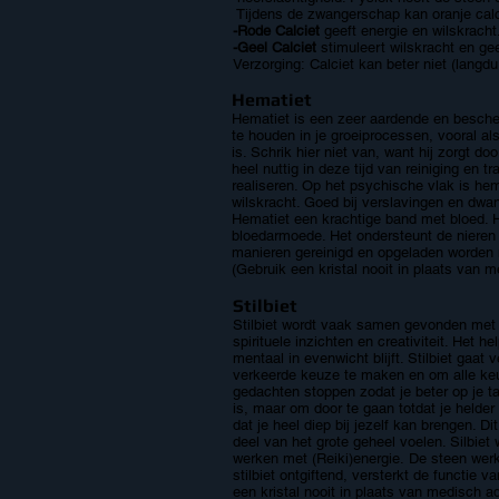
Tijdens de zwangerschap kan oranje calc
-Rode Calciet
geeft energie en wilskrach
-Geel Calciet
stimuleert wilskracht en gee
Verzorging:
Calciet kan beter niet (langd
Hematiet
Hematiet is een zeer aardende en bescherm
te houden in je groeiprocessen, vooral a
is. Schrik hier niet van, want hij zorgt d
heel nuttig in deze tijd van reiniging en
realiseren. Op het psychische vlak is hem
wilskracht. Goed bij verslavingen en dwan
Hematiet een krachtige band met bloed. He
bloedarmoede. Het ondersteunt de nieren 
manieren gereinigd en opgeladen worden 
(Gebruik een kristal nooit in plaats van 
Stilbiet
Stilbiet wordt vaak samen gevonden met Ap
spirituele inzichten en creativiteit. Het 
mentaal in evenwicht blijft. Stilbiet gaa
verkeerde keuze te maken en om alle keuz
gedachten stoppen zodat je beter op je t
is, maar om door te gaan totdat je helder
dat je heel diep bij jezelf kan brengen. D
deel van het grote geheel voelen. Silbiet 
werken met (Reiki)energie. De steen werk
stilbiet ontgiftend, versterkt de functie
een kristal nooit in plaats van medisch a