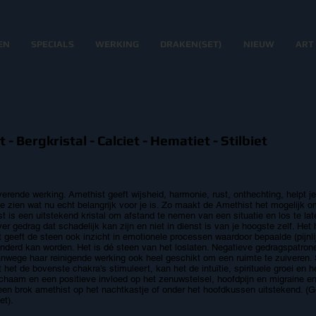
EN
SPECIALS
WERKING
DRAKEN(SET)
NIEUW
ART
 - Bergkristal - Calciet - Hematiet - Stilbiet
nde werking. Amethist geeft wijsheid, harmonie, rust, onthechting, helpt je de
 te zien wat nu echt belangrijk voor je is. Zo maakt de Amethist het mogelijk o
is een uitstekend kristal om afstand te nemen van een situatie en los te lat
 over gedrag dat schadelijk kan zijn en niet in dienst is van je hoogste zelf. Het
geeft de steen ook inzicht in emotionele processen waardoor bepaalde (pijnl
anderd kan worden. Het is dé steen van het loslaten. Negatieve gedragspatro
anwege haar reinigende werking ook heel geschikt om een ruimte te zuiveren.
het de bovenste chakra’s stimuleert, kan het de intuïtie, spirituele groei en 
ichaam en een positieve invloed op het zenuwstelsel, hoofdpijn en migraine e
een brok amethist op het nachtkastje of onder het hoofdkussen uitstekend. (Geb
et).