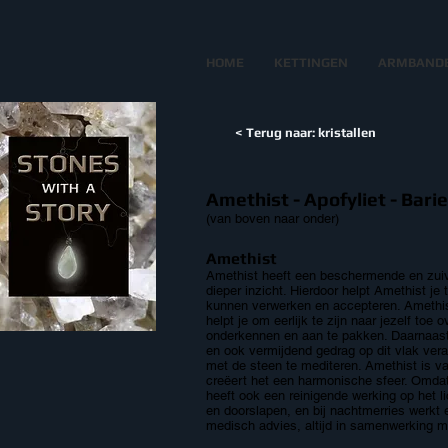
HOME
KETTINGEN
ARMBAND
< Terug naar: kristallen
Amethist - Apofyliet - Bariet
(van boven naar onder)
Amethist
Amethist heeft een beschermende en zuivere
dieper inzicht. Hierdoor helpt Amethist je
kunnen verwerken en accepteren. Amethist 
helpt je om eerlijk te zijn naar jezelf toe
onderkennen en aan te pakken. Daarnaast 
en ook vermijdend gedrag op dit vlak ver
met de steen te mediteren. Amethist is v
creëert het een harmonische sfeer. Omdat 
heeft ook een reinigende werking op het l
en doorslapen, en bij nachtmerries werkt 
medisch advies, altijd in samenwerking m