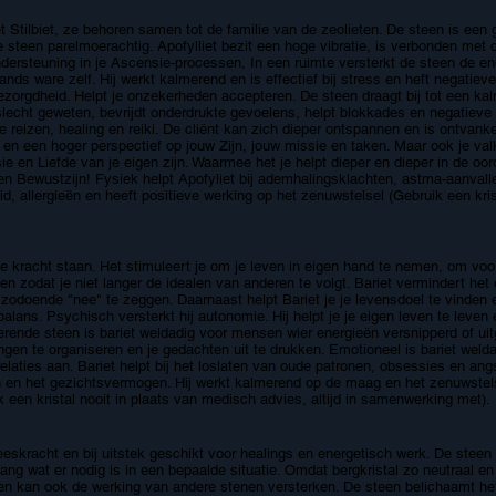
tilbiet, ze behoren samen tot de familie van de zeolieten. De steen is een g
e steen parelmoerachtig. Apofylliet bezit een hoge vibratie, is verbonden met
ndersteuning in je Ascensie-processen, In een ruimte versterkt de steen de en
ds ware zelf. Hij werkt kalmerend en is effectief bij stress en heft negatieve
zorgdheid. Helpt je onzekerheden accepteren. De steen draagt bij tot een kalm
r slecht geweten, bevrijdt onderdrukte gevoelens, helpt blokkades en negatieve
e reizen, healing en reiki. De cliënt kan zich dieper ontspannen en is ontvankel
en een hoger perspectief op jouw Zijn, jouw missie en taken. Maar ook je valku
 en Liefde van je eigen zijn. Waarmee het je helpt dieper en dieper in de oord
n Bewustzijn! Fysiek helpt Apofyliet bij ademhalingsklachten, astma-aanvalle
uid, allergieën en heeft positieve werking op het zenuwstelsel (Gebruik een kri
 je kracht staan. Het stimuleert je om je leven in eigen hand te nemen, om vo
rijgen zodat je niet langer de idealen van anderen te volgt. Bariet vermindert 
 zodoende "nee" te zeggen. Daarnaast helpt Bariet je je levensdoel te vinden e
lans. Psychisch versterkt hij autonomie. Hij helpt je je eigen leven te leven e
rende steen is bariet weldadig voor mensen wier energieën versnipperd of uitge
en te organiseren en je gedachten uit te drukken. Emotioneel is bariet weld
ei relaties aan. Bariet helpt bij het loslaten van oude patronen, obsessies en an
 en het gezichtsvermogen. Hij werkt kalmerend op de maag en het zenuwstelse
ik een kristal nooit in plaats van medisch advies, altijd in samenwerking met).
eskracht en bij uitstek geschikt voor healings en energetisch werk. De steen 
lang wat er nodig is in een bepaalde situatie. Omdat bergkristal zo neutraal e
en kan ook de werking van andere stenen versterken. De steen belichaamt het