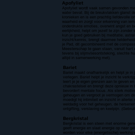
Apofyliet
Apofyliet wordt vaak samen gevonden met S
water bevat. Bij de breukvlakken glanst d
kronieken en is een prachtig liefdevolle o
waarheid en zorgt voor erkenning van ieman
onderdrukte emoties, overwint angst en be
eerlijkheid, helpt om jezelf te zijn zonde
kun je goed gebruiken bij meditatie, astral
inzicht/kennis, brengt daarmee helderheid 
je Pad, dit gecombineerd met de compassie
Meesterschap te gaan staan, vanuit hart e
tevens bij slijmvliesontsteking, slechte h
altijd in samenwerking met).
Bariet
Bariet maakt onafhankelijk en helpt je in
verlegen. Bariet helpt je inzicht te verk
leert je je eigen grenzen aan te geven en
chakrastelsel en brengt deze opnieuw in ba
bevordert mentale focus. Als sterk motive
geheugen en vergroot je vermogen om ding
moedigt hij intimiteit en inzicht in allerl
weldadig voor het geheugen, de hersenen
ontgifting, verslaving en keelpijn. (Gebru
Bergkristal
Bergkristal is een steen met enorme gene
geeft energie en slaat energie op naar ge
worden voor elke (energetische) werking 