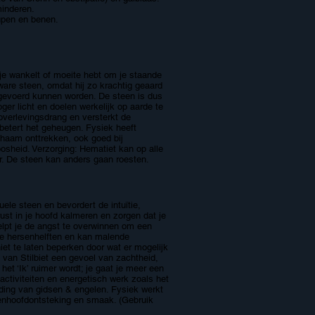
minderen.
upen en benen.
 je wankelt of moeite hebt om je staande
ware steen, omdat hij zo krachtig geaard
 afgevoerd kunnen worden. De steen is dus
ger licht en doelen werkelijk op aarde te
 overlevingsdrang en versterkt de
rbetert het geheugen. Fysiek heeft
ichaam onttrekken, ook goed bij
osheid. Verzorging: Hematiet kan op alle
. De steen kan anders gaan roesten.
ele steen en bevordert de intuïtie,
nrust in je hoofd kalmeren en zorgen dat je
helpt je de angst te overwinnen om een
de hersenhelften en kan malende
et te laten beperken door wat er mogelijk
 van Stilbiet een gevoel van zachtheid,
het ‘Ik’ ruimer wordt; je gaat je meer een
 activiteiten en energetisch werk zoals het
iding van gidsen & engelen. Fysiek werkt
ttenhoofdontsteking en smaak. (Gebruik