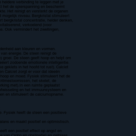
n heldere verbinding te leggen met je
rkt het de spierspanning en beschermt
kte. Het reinigt en versterkt de organen
t mogelijk niveau. Bergkristal stimuleert
t bergkristal concentratie, helder denken,
italiserend, verkoelend (voor
ns. Ook vermindert het zwellingen,
idenheid aan kleuren en vormen.
r van energie. De steen reinigt de
e) groei. De steen geeft hoop en helpt om
eëert zodoende emotionele intelligentie.
 geklets in het hoofd tot rust). Calciet
n Calciet zorgt er voor dat ideeën
t hoop en moed.
Fysiek stimuleert het de
ritmestoornissen, het skelet, de
erking met).In een ruimte geplaatst
 stofwisseling en het immuunsysteem en
chten en stimuleert de calciumopname.
:
e. Fysiek heeft de steen een positieve
alans en maakt positief en optimistisch.
eeft een positief effect op angst en
e van Crohn en obstipatie) en galblaas.