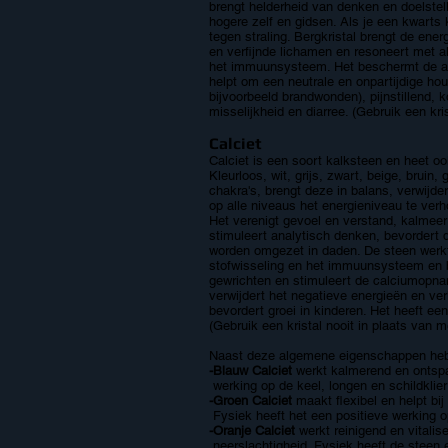
brengt helderheid van denken en doelstell
hogere zelf en gidsen. Als je een kwarts 
tegen straling. Bergkristal brengt de ene
en verfijnde lichamen en resoneert met all
het immuunsysteem. Het beschermt de aura
helpt om een neutrale en onpartijdige ho
bijvoorbeeld brandwonden), pijnstillend,
misselijkheid en diarree. (Gebruik een kri
Calciet
Calciet is een soort kalksteen en heet o
Kleurloos, wit, grijs, zwart, beige, bruin,
chakra's, brengt deze in balans, verwijde
op alle niveaus het energieniveau te verh
Het verenigt gevoel en verstand, kalmeert 
stimuleert analytisch denken, bevordert 
worden omgezet in daden. De steen werkt
stofwisseling en het immuunsysteem en be
gewrichten en stimuleert de calciumopn
verwijdert het negatieve energieën en ve
bevordert groei in kinderen. Het heeft ee
(Gebruik een kristal nooit in plaats van 
Naast deze algemene eigenschappen hebb
-Blauw Calciet
werkt kalmerend en ontsp
werking op de keel, longen en schildklier
-Groen Calciet
maakt flexibel en helpt bij
Fysiek heeft het een positieve werking o
-Oranje Calciet
werkt reinigend en vitalis
neerslachtigheid. Fysiek heeft de steen 