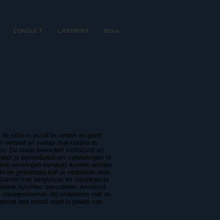
CONSULT
LABYRINT
More
 stilte in jezelf te vinden en geeft
m verdriet en verlies makkelijker te
en. De steen bevordert zelfinzicht en
 helpt je bijvoorbeeld om verslavingen te
ijke) ervaringen verwerkt kunnen worden
nen en gewoontes kun je verbreken door
 Samen met bergkristal en rozenkwarts
heldere inzichten bevorderen. Amethist
n slaapproblemen. Bij problemen met in-
ruik een kristal nooit in plaats van