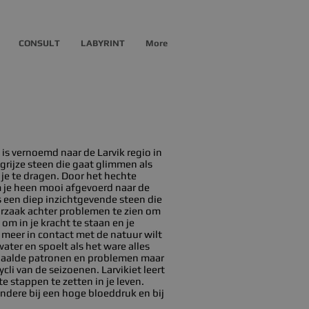
CONSULT
LABYRINT
More
 is vernoemd naar de Larvik regio in
rijze steen die gaat glimmen als
 je te dragen. Door het hechte
m je heen mooi afgevoerd naar de
is een diep inzichtgevende steen die
orzaak achter problemen te zien om
 om in je kracht te staan en je
je meer in contact met de natuur wilt
ter en spoelt als het ware alles
bepaalde patronen en problemen maar
li van de seizoenen. Larvikiet leert
 stappen te zetten in je leven.
andere bij een hoge bloeddruk en bij