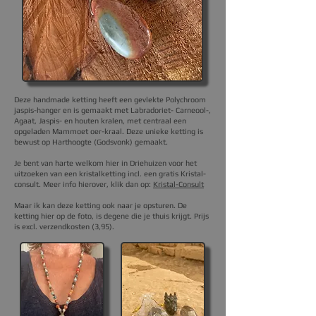
Deze handmade ketting heeft een gevlekte Polychroom
jaspis-hanger en is gemaakt met Labradoriet- Carneool-,
Agaat, Jaspis- en houten kralen, met centraal een
opgeladen Mammoet oer-kraal
. Deze unieke ketting
is
bewust op Harthoogte (Godsvonk) gemaakt.
Je bent van harte welkom hier in Driehuizen voor het
uitzoeken van een kristalketting incl. een gratis Kristal-
consult. Meer info hier
over, klik dan op
:
Kristal-Consult
Maar ik kan deze ketting ook naar je opsturen.
De
ketting hier op de foto, is degene die je thuis krijgt.
Prijs
is excl. verzendkosten (3,95).