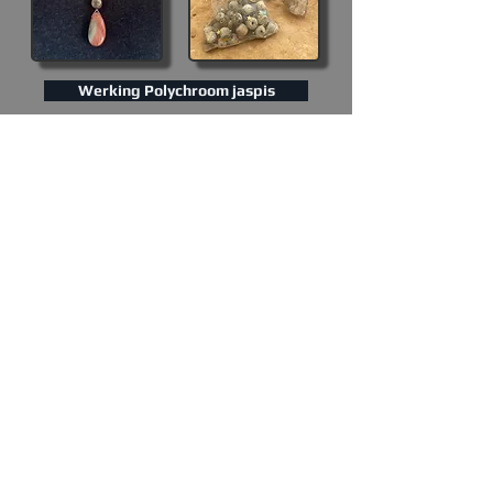
Werking Polychroom jaspis
De centrale Oer-kraal is van een Mammoet, het is
versteend bot. De botten zijn gevonden bij de Solo rivier
in Indonesië & zijn miljoenen jaren oud. Onlangs op
Malta & Gozo heb ik een aantal oeroude tempel, kracht-
en inwijdingsplaatsen bezocht, sommige meer dan 6000
jaar oud! Overal nam ik de Mammoet-kralen mee, voor
bekrachtiging en energetische uitwisseling! Ze hebben
heerlijk liggen baden in het krachtige (kosmisch) licht
van verschillende tempels daar. Dit zorgde voor een
mooie uitwisseling/oplading van energie. Ik heb van
deze bijzondere opgeladen liefdevolle Oer-kralen een
serie armbanden en kettingen gemaakt. Allemaal
hebben ze 1 centrale Mammoet-kraal, met daarbij
andere kristal-kralen (die weer zijn opgeladen in mijn
Labyrint). Al met al een unieke ketting!
Onderhoud
: D
eze Goddess-Ketting
niet in aanraking
laten komen met water ivm staaldraad wat gaat roesten
en daardoor kan breken!
Alle Goddess kettingen zijn uniek in hun kleur, patroon,
uitstraling & energie. Heb je vragen of interesse en wil je