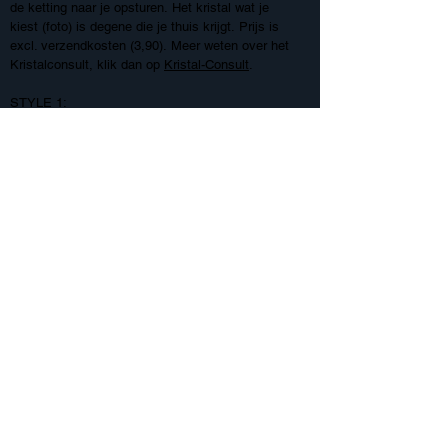
de ketting naar je opsturen.
Het kristal wat je
kiest (foto) is degene die je thuis krijgt.
Prijs is
excl. verzendkosten (3,90).
Meer weten over het
Kristal
consult
, klik dan op
Kristal-Consult
.
STYLE 1:
Dit model maak ik incl. zwarte
Lava
geurkraal voor parfum of
Essentiële
(Doterra) oli
ë
n en
metalen details. Het
kristal
hangt
aan
een zwart leren
koord op
buikhoogte, maar is
zeer
mak-
kelijk
zelf te verstellen i
n
hoogte
door s
chuifsysteem.
Zie foto!