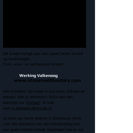
Dit kristal hangt aan een zwart leren koord
op buikhoogte.
Foto: voor- en achterkant kristal!
Werking Valkenoog
www.stoneswithastory.com
Alle kristallen zijn uniek in hun kleur, patroon en
energie. Heb je interesse?
Stuur dan een
berichtje via "
Contact
" of mail
naar
m.beenders@hccnet.nl
Je bent van harte welkom in Driehuizen (N-H)
voor het uitzoeken van een kristalketting incl.
een gratis kristal-consult. Daarnaast
kan ik ook