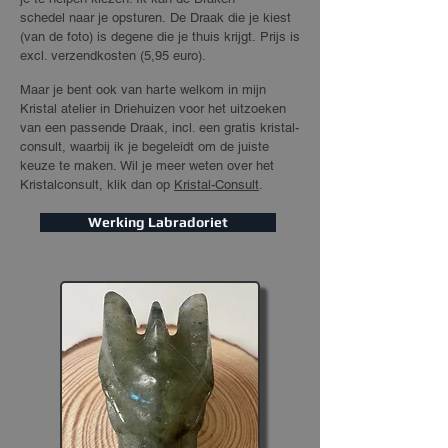
schedel
naar je opsturen.
De Draak die je kiest
(van de foto) is degene die je thuis krijgt.
Prijs is
excl. verzendkosten (5,95 euro).
Maar je bent ook van harte welkom in mijn
Kristal atelier in Driehuizen voor het uitzoeken
van een passende Draak, incl. een gratis kristal-
consult, waarbij ik je begeleidt om de juiste
keuze te maken.
Wil je m
eer weten over het
Kristal
consult
, klik dan op
Kristal-Consult
.
Werking Labradoriet