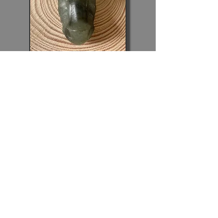
Tip:
Ga even rustig zitten, sluit je ogen en haal
een paar keer diep adem. Open je ogen dan
weer en focus je op de Draak (via de foto's).
Open je voor zijn Energie en vraag vanuit
onvoorwaardelijkheid of hij zich wil verbinden
met je. Wie weet voel je wat gebeuren, krijg je
een boodschap door of ervaar je een JA!