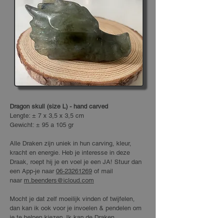
Dragon skull (size L) - hand carved
Lengte: ± 7 x 3,5 x 3,5 cm
Gewicht: ± 95 a 105 gr
Alle Draken zijn uniek in hun carving, kleur,
kracht en energie. Heb je interesse in deze
Draak, roept hij je en voel je een JA!
Stuur dan
een App-je naar
06-23261269
of mail
naar
m.beenders@icloud.com
M
ocht je dat zelf moeilijk vinden of twijfelen,
dan
kan ik ook voor je invoelen & pendelen om
je te helpen kiezen. Ik kan de
Draken