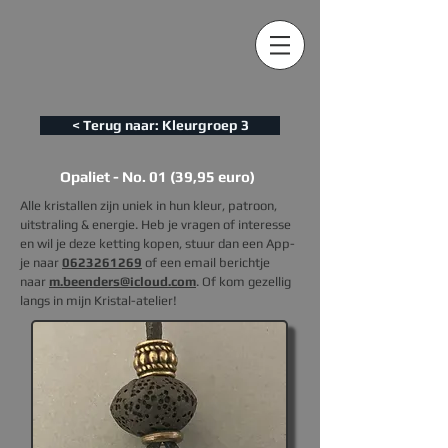
< Terug naar: Kleurgroep 3
Opaliet - No. 01 (39,95 euro)
Alle kristallen zijn uniek in hun kleur, patroon,
uitstraling & energie. Heb je vragen of interesse
en wil je deze ketting kopen, s
tuur dan een App-
je naar
0623261269
of een email berichtje
naar
m.beenders@icloud.com
. Of kom gezellig
langs in mijn Kristal-atelier!