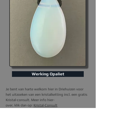
Werking Opaliet
Je bent van harte welkom hier in Driehuizen voor
het uitzoeken van een kristalketting incl. een gratis
Kristal-consult. Meer info hier-
over, klik dan op
:
Kristal-Consult
I
k kan de ketting ook naar je opsturen.
Het kristal
hier op de foto, is degene die je thuis krijgt.
Prijs is
excl. verzendkosten (3,95).