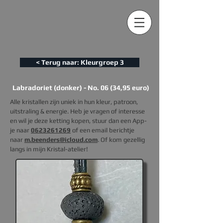
< Terug naar: Kleurgroep 3
Labradoriet (donker) - No. 06 (34,95 euro)
Alle kristallen zijn uniek in hun kleur, patroon,
uitstraling & energie. Heb je vragen of interesse
en wil je deze ketting kopen, s
tuur dan een App-
je naar
0623261269
of een email berichtje
naar
m.beenders@icloud.com
. Of kom gezellig
langs in mijn Kristal-atelier!