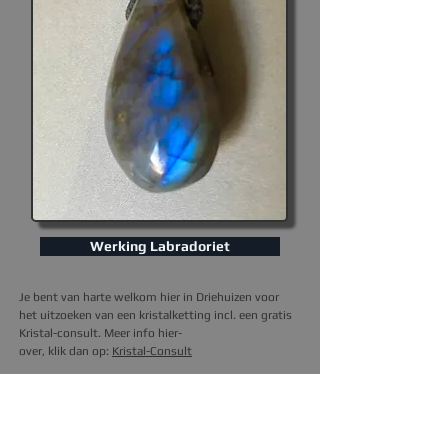
Werking Labradoriet
Je bent van harte welkom hier in Driehuizen voor
het uitzoeken van een kristalketting incl. een gratis
Kristal-consult. Meer info hier-
over, klik dan op
:
Kristal-Consult
I
k kan de ketting ook naar je opsturen.
Het kristal
hier op de foto, is degene die je thuis krijgt.
Prijs is
excl. verzendkosten (3,95).