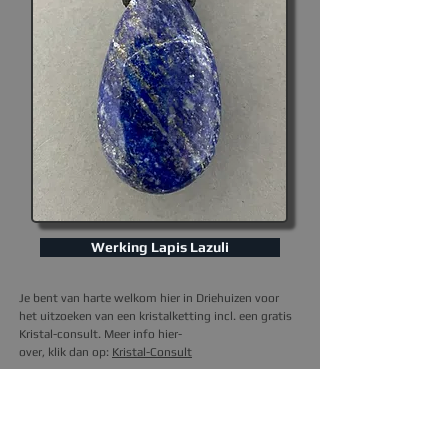
Werking Lapis Lazuli
Je bent van harte welkom hier in Driehuizen voor
het uitzoeken van een kristalketting incl. een gratis
Kristal-consult. Meer info hier-
over, klik dan op
:
Kristal-Consult
I
k kan de ketting ook naar je opsturen.
Het kristal
hier op de foto, is degene die je thuis krijgt.
Prijs is
excl. verzendkosten (3,95).