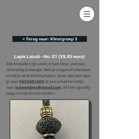
< Terug naar: Kleurgroep 3
Lapis Lazuli - No. 01 (39,95 euro)
Alle kristallen zijn uniek in hun kleur, patroon,
uitstraling & energie. Heb je vragen of interesse
en wil je deze ketting kopen, s
tuur dan een App-
je naar
0623261269
of een email berichtje
naar
m.beenders@icloud.com
. Of kom gezellig
langs in mijn Kristal-atelier!