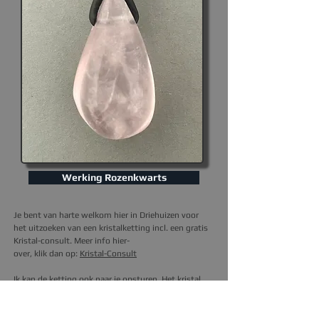
Werking Rozenkwarts
Je bent van harte welkom hier in Driehuizen voor
het uitzoeken van een kristalketting incl. een gratis
Kristal-consult. Meer info hier-
over, klik dan op
:
Kristal-Consult
I
k kan de ketting ook naar je opsturen.
Het kristal
hier op de foto, is degene die je thuis krijgt.
Prijs is
excl. verzendkosten (3,95).