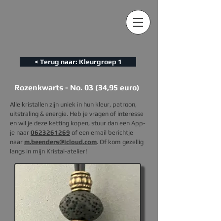
< Terug naar: Kleurgroep 1
Rozenkwarts - No. 03 (34,95 euro)
Alle kristallen zijn uniek in hun kleur, patroon,
uitstraling & energie. Heb je vragen of interesse
en wil je deze ketting kopen, s
tuur dan een App-
je naar
0623261269
of een email berichtje
naar
m.beenders@icloud.com
. Of kom gezellig
langs in mijn Kristal-atelier!