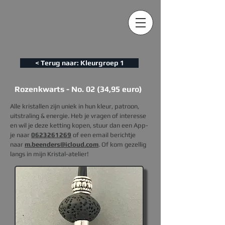
< Terug naar: Kleurgroep 1
Rozenkwarts - No. 02 (34,95 euro)
Alle kristallen zijn uniek in hun kleur, patroon,
uitstraling & energie. Heb je vragen of interesse
en wil je deze ketting kopen, s
tuur dan een App-
je naar
0623261269
of een email berichtje
naar
m.beenders@icloud.com
. Of kom gezellig
langs in mijn Kristal-atelier!