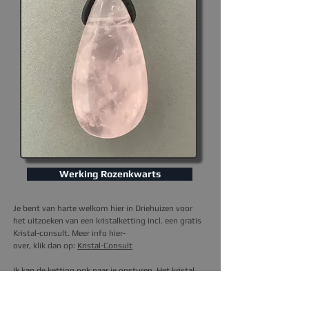
Werking Rozenkwarts
Je bent van harte welkom hier in Driehuizen voor
het uitzoeken van een kristalketting incl. een gratis
Kristal-consult. Meer info hier-
over, klik dan op
:
Kristal-Consult
I
k kan de ketting ook naar je opsturen.
Het kristal
hier op de foto, is degene die je thuis krijgt.
Prijs is
excl. verzendkosten (3,95).