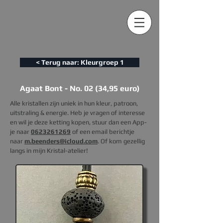
< Terug naar: Kleurgroep 1
Agaat Bont - No. 02 (34,95 euro)
Alle kristallen zijn uniek in hun kleur, patroon,
uitstraling & energie. Heb je vragen of interesse
en wil je deze ketting kopen, s
tuur dan een App-
je naar
0623261269
of een email berichtje
naar
m.beenders@icloud.com
. Of kom gezellig
langs in mijn Kristal-atelier!