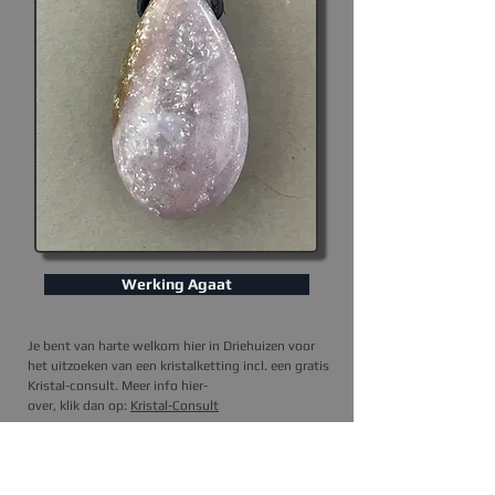
Werking Agaat
Je bent van harte welkom hier in Driehuizen voor
het uitzoeken van een kristalketting incl. een gratis
Kristal-consult. Meer info hier-
over, klik dan op
:
Kristal-Consult
I
k kan de ketting ook naar je opsturen.
Het kristal
hier op de foto, is degene die je thuis krijgt.
Prijs is
excl. verzendkosten (3,95).