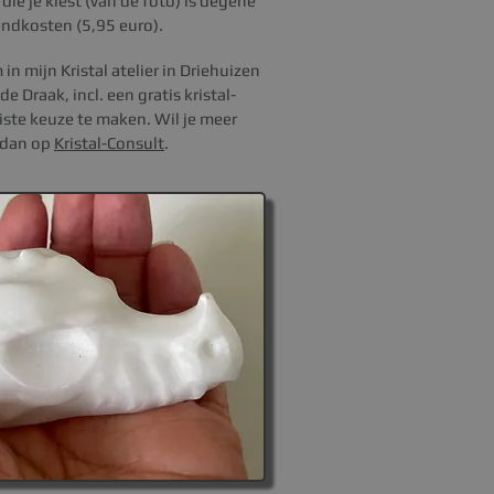
die je kiest (van de foto) is degene
zendkosten (5,95 euro).
n mijn Kristal atelier in Driehuizen
 Draak, incl. een gratis kristal-
juiste keuze te maken.
Wil je m
eer
k dan op
Kristal-Consult
.