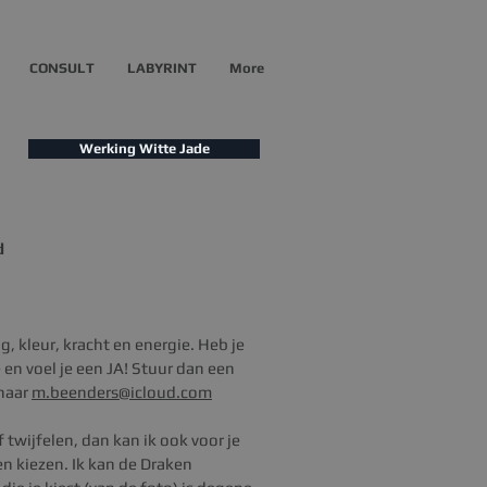
CONSULT
LABYRINT
More
Werking Witte Jade
d
g, kleur, kracht en energie. Heb je
e en voel je een JA!
Stuur dan een
 naar
m.beenders@icloud.com
of twijfelen, dan
kan ik ook voor je
n kiezen. Ik kan de
Draken