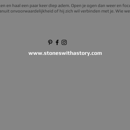
ogen en haal een paar keer diep adem. Open je ogen dan weer en focus
anuit onvoorwaardelijkheid of hij zich wil verbinden met je. Wie wee
www.stoneswithastory.com