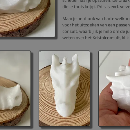
schedel
naar je opsturen.
De Draak 
die je thuis krijgt.
Prijs is excl. ver
Maar je bent ook van harte welkom i
voor het uitzoeken van een passende
consult, waarbij ik je help om de 
weten over het Kristal
consult
, kli