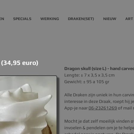
EN
SPECIALS
WERKING
DRAKEN(SET)
NIEUW
ART
 (34,95 euro)
Dragon skull (size L) - hand carve
Lengte: ± 7 x 3,5 x 3,5 cm
Gewicht: ± 95 a 105 gr
Alle Draken zijn uniek in hun carvin
interesse in deze Draak, roept hij j
App-je naar
06-23261269
of mail
M
ocht je dat zelf moeilijk vinden 
invoelen & pendelen om je te helpe