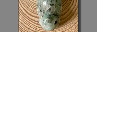
Tip:
Ga even rustig zitten, sluit je ogen en haal
een paar keer diep adem. Open je ogen dan
weer en focus je op de Draak (via de foto's).
Open je voor zijn Energie en vraag vanuit
onvoorwaardelijkheid of hij zich wil verbinden
met je. Wie weet voel je wat gebeuren, krijg je
een boodschap door of ervaar je een JA!