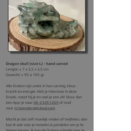
Dragon skull (size L) - hand carved
Lengte: ± 7 x 3,5 x 3,5 cm
Gewicht: ± 95 a 105 gr
Alle Draken zijn uniek in hun carving, kleur,
kracht en energie. Heb je interesse in deze
Draak, roept hij je en voel je een JA!
Stuur dan
een App-je naar
06-23261269
of mail
naar
m.beenders@icloud.com
M
ocht je dat zelf moeilijk vinden of twijfelen, dan
kan ik ook voor je invoelen & pendelen om je te
helpen kiezen. Ik kan de
Draken schedel
naar je