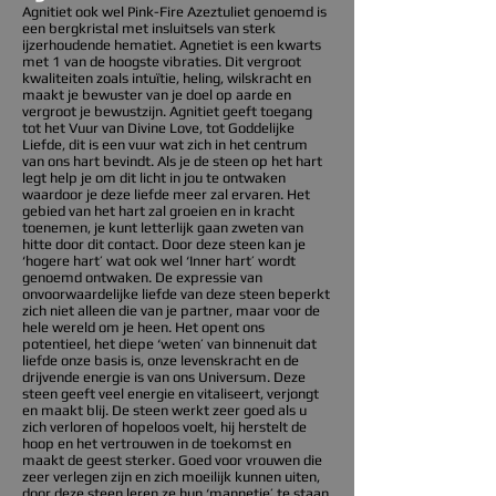
Agnitiet ook wel Pink-Fire Azeztuliet genoemd is
een bergkristal met insluitsels van sterk
ijzerhoudende hematiet. Agnetiet is een kwarts
met 1 van de hoogste vibraties. Dit vergroot
kwaliteiten zoals intuïtie, heling, wilskracht en
maakt je bewuster van je doel op aarde en
vergroot je bewustzijn. Agnitiet geeft toegang
tot het Vuur van Divine Love, tot Goddelijke
Liefde, dit is een vuur wat zich in het centrum
van ons hart bevindt. Als je de steen op het hart
legt help je om dit licht in jou te ontwaken
waardoor je deze liefde meer zal ervaren. Het
gebied van het hart zal groeien en in kracht
toenemen, je kunt letterlijk gaan zweten van
hitte door dit contact. Door deze steen kan je
‘hogere hart’ wat ook wel ‘Inner hart’ wordt
genoemd ontwaken. De expressie van
onvoorwaardelijke liefde van deze steen beperkt
zich niet alleen die van je partner, maar voor de
hele wereld om je heen. Het opent ons
potentieel, het diepe ‘weten’ van binnenuit dat
liefde onze basis is, onze levenskracht en de
drijvende energie is van ons Universum. Deze
steen geeft veel energie en vitaliseert, verjongt
en maakt blij. De steen werkt zeer goed als u
zich verloren of hopeloos voelt, hij herstelt de
hoop en het vertrouwen in de toekomst en
maakt de geest sterker. Goed voor vrouwen die
zeer verlegen zijn en zich moeilijk kunnen uiten,
door deze steen leren ze hun ‘mannetje’ te staan,